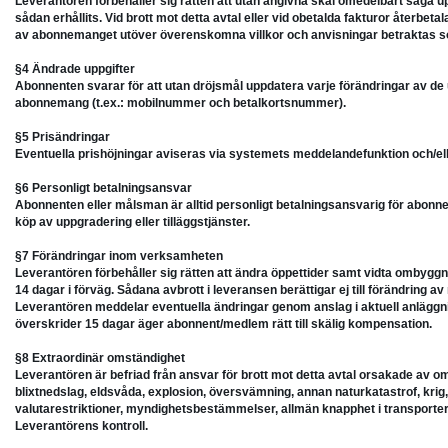
Leverantören förbehåller sig rätten att utan angivna skäl omedelbart säga up
sådan erhållits. Vid brott mot detta avtal eller vid obetalda fakturor återbetal
av abonnemanget utöver överenskomna villkor och anvisningar betraktas
§4 Ändrade uppgifter
Abonnenten svarar för att utan dröjsmål uppdatera varje förändringar av d
abonnemang (t.ex.: mobilnummer och betalkortsnummer).
§5 Prisändringar
Eventuella prishöjningar aviseras via systemets meddelandefunktion och/elle
§6 Personligt betalningsansvar
Abonnenten eller målsman är alltid personligt betalningsansvarig för abon
köp av uppgradering eller tilläggstjänster.
§7 Förändringar inom verksamheten
Leverantören förbehåller sig rätten att ändra öppettider samt vidta ombygg
14 dagar i förväg. Sådana avbrott i leveransen berättigar ej till förändring av
Leverantören meddelar eventuella ändringar genom anslag i aktuell anläggnin
överskrider 15 dagar äger abonnent/medlem rätt till skälig kompensation.
§8 Extraordinär omständighet
Leverantören är befriad från ansvar för brott mot detta avtal orsakade av o
blixtnedslag, eldsvåda, explosion, översvämning, annan naturkatastrof, krig, m
valutarestriktioner, myndighetsbestämmelser, allmän knapphet i transporter
Leverantörens kontroll.