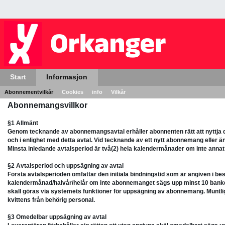
Start
Informasjon
Abonnementvilkår
Cookies
info
Vilkår
Abonnemangsvillkor
§1 Allmänt
Genom tecknande av abonnemangsavtal erhåller abonnenten rätt att nyttja 
och i enlighet med detta avtal. Vid tecknande av ett nytt abonnemang eller 
Minsta inledande avtalsperiod är två(2) hela kalendermånader om inte annat
§2 Avtalsperiod och uppsägning av avtal
Första avtalsperioden omfattar den initiala bindningstid som är angiven i b
kalendermånad/halvår/helår om inte abonnemanget sägs upp minst 10 bankd
skall göras via systemets funktioner för uppsägning av abonnemang. Muntlig u
kvittens från behörig personal.
§3 Omedelbar uppsägning av avtal