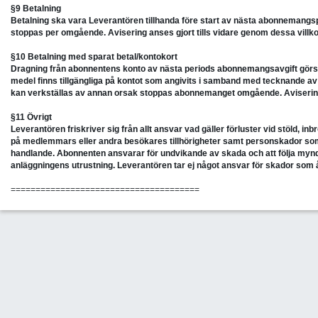
§9 Betalning
Betalning ska vara Leverantören tillhanda före start av nästa abonnemang
stoppas per omgående. Avisering anses gjort tills vidare genom dessa villko
§10 Betalning med sparat betal/kontokort
Dragning från abonnentens konto av nästa periods abonnemangsavgift görs i sl
medel finns tillgängliga på kontot som angivits i samband med tecknande a
kan verkställas av annan orsak stoppas abonnemanget omgående. Avisering a
§11 Övrigt
Leverantören friskriver sig från allt ansvar vad gäller förluster vid stöld, in
på medlemmars eller andra besökares tillhörigheter samt personskador som
handlande. Abonnenten ansvarar för undvikande av skada och att följa myn
anläggningens utrustning. Leverantören tar ej något ansvar för skador som 
======================================