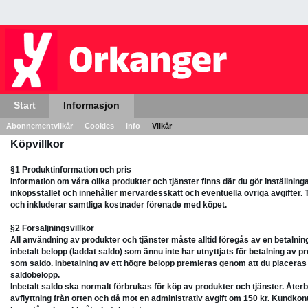
Start
Informasjon
Abonnementvilkår
Cookies
info
Vilkår
Köpvillkor
§1 Produktinformation och pris
Information om våra olika produkter och tjänster finns där du gör inställning
inköpsstället och innehåller mervärdesskatt och eventuella övriga avgifter. 
och inkluderar samtliga kostnader förenade med köpet.
§2 Försäljningsvillkor
All användning av produkter och tjänster måste alltid föregås av en betaln
inbetalt belopp (laddat saldo) som ännu inte har utnyttjats för betalning av pr
som saldo. Inbetalning av ett högre belopp premieras genom att du placeras
saldobelopp.
Inbetalt saldo ska normalt förbrukas för köp av produkter och tjänster. Återbet
avflyttning från orten och då mot en administrativ avgift om 150 kr. Kundkont