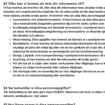
§3 Vilka kan vi komma att dela din information till?
Vi kan komma att överföra till, eller dela din information med, utvalda tredje p
tekniska och organisatoriska åtgärder för att säkerställa att din data hanter
med sådana utvalda tredje parter. Vi kommer inte att sälja dina personuppgifter t
Leverantörer och underleverantörer. Vi kan komma att dela dina person
våra kontraktuella åtaganden gentemot dig och för andra syften som
Kreditupplysningsföretag och liknande leverantörer. I samband med
att delas till kreditupplysningsföretag och leverantörer av liknande tj
din identitet och adress.
Inkassobolag. Dina uppgifter kan komma att lämnas ut i samband med 
Myndigheter. Vi kan komma att lämna nödvändig information till mynd
skyldiga att göra det enligt lag eller om du har godkänt att vi gör det
relaterad till motverkandet av penningtvätt och terroristfinansiering.
Övriga. Logistik- och transportföretag i samband med leveranser till 
Avyttring. Vi kan komma att dela din information till tredje parter:
För det fall att vi säljer eller köper verksamhet eller tillgångar, kan v
köpare av sådan verksamhet eller sådana tillgångar.
Om företaget eller en väsentlig del av våra tillgångar förvärvas av 
en del av en sammanslagning eller överlåtelse
§4 Var behandlar vi dina personuppgifter?
Vår behandling av din data görs inom EU/EES. Observera att trots vi vidtar r
nätverk, webbsida etc. helt säker.
§5 Hur länge sparar vi dina personuppgifter?