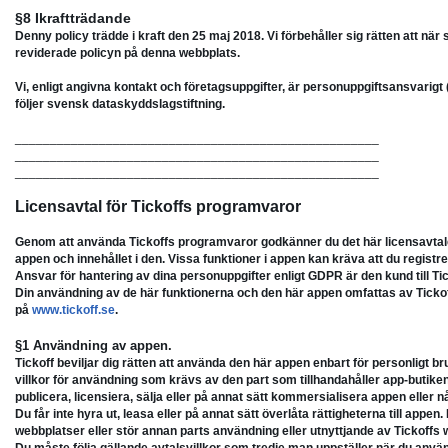
§8 Ikraftträdande
Denny policy trädde i kraft den 25 maj 2018. Vi förbehåller sig rätten att nä
reviderade policyn på denna webbplats.
Vi, enligt angivna kontakt och företagsuppgifter, är personuppgiftsansvarigt 
följer svensk dataskyddslagstiftning.
____________________________________________________
____________________________________________________
____________________________________________________
Licensavtal för Tickoffs programvaror
Genom att använda Tickoffs programvaror godkänner du det här licensavtalet. 
appen och innehållet i den. Vissa funktioner i appen kan kräva att du registr
Ansvar för hantering av dina personuppgifter enligt GDPR är den kund till Tick
Din användning av de här funktionerna och den här appen omfattas av Tickof
på
www.tickoff.se
.
§1 Användning av appen.
Tickoff beviljar dig rätten att använda den här appen enbart för personligt b
villkor för användning som krävs av den part som tillhandahåller app-butike
publicera, licensiera, sälja eller på annat sätt kommersialisera appen ell
Du får inte hyra ut, leasa eller på annat sätt överlåta rättigheterna till appe
webbplatser eller stör annan parts användning eller utnyttjande av Tickoffs 