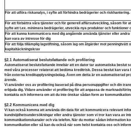
För att utföra riskanalys, i syfte att förhindra bedrägerier och riskhantering.
För att förbättra våra tjänster och för generell affärsutveckling, såsom för 
syfte att t.ex. minimera bedrägerier, utveckla nya produkter och funktioner 
För att kunna kommunicera med dig angående använda tjänster eller andra t
kan vara av intresse för dig
För att följa tillämplig lagstiftning, såsom lag om åtgärder mot penningtvätt
kapitaltäckningskrav
§2.1 Automatiserat beslutsfattande och profilering
Automatiserat beslutsfattande innebär att en dator tar automatiska beslut s
med våra processer relaterat att bedöma kreditrisk. Dessa beslut kan vara 
från externa kreditupplysningsbolag. Även om detta är en automatiserad proces
ärende.
Vi använder oss av profilering baserad på dina personuppgifter och din transa
erbjuda dig. Vidare använder vi profilering för att anpassa de marknadsföri
kontakta och informera om att du inte önskar sådan form av kommunikation
§2.2 Kommunicera med dig
Vi kan också komma att använda din data för att kommunicera relevant infor
kundnöjdhetsundersökningar eller andra tjänster som vi tror kan vara av intr
kommunikationskanaler och via telefon. När du mottar sådan information komme
kommunikation eller så kan du också när som helst kontakta oss och infor