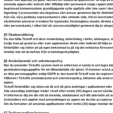
skador kan uppstå), (b) gäller oavsett om skadorna uppkommer till följd av a
använda appen eller avbrott eller tillfälligt eller permanent stopp i appen (i
begränsad kompensations grundläggande syfte uppfylls eller inte samt i de
Ingenting i Licensavtalet ska begränsa vårt ansvar gentemot dig för dödsfal
från vår, våra juridiska representanters eller ombuds sida. Vid en överträdel
vårdslöshet ansvarar vi endast för typskador, förutsägbara skador, direkta 
eller personskador, i vilket fall vår ansvarsskyldighet gentemot dig är obeg
§5 Skadeersättning
Du ska hålla Tickoff och dess moderbolag, dotterbolag, chefer, aktieägare, o
tredje man på grund av eller som uppkommer direkt eller indirekt till följd a
förbehåller sig rätten att på egen bekostnad ta på sig det exklusiva försvar
innebär inte att du befrias från ersättningsskyldighet.
§6 Användaravtal och sekretesspolicy
När du använder Tickoffs system med en enhet kan vi samla in och lagra inl
geolokaliseringsuppgifter för att tillhandahålla vår tjänst. Vi kommer också
av dina personuppgifter enligt GDPR är den kund till Tickoff som du registrerar
Villkoren i Tickoffs användaravtal och sekretesspolicy, inklusive alla avtal
appen.
Tickoff förbehåller sig rätten att då och då göra ändringar i aplikationen eller 
Alla väsentliga ändringar träder i kraft efter trettio (30) dagars varsel såvid
Vi informerar dig om din rätt att invända, slutdatumet och ditt alternativ a
Avinstallera och upphör med användningen av appen om du inte accepterar 
Om du fortsätter att använda applikationer efter trettio (30) dagar innebär d
§7 Tredjemansförmånstagare