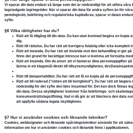
Vi sparar din data endast så länge som det är nödvändigt för att utföra våra
lagstadgade lagringstider. När vi sparar din data för andra syften än för våra
penningtvätt, bokföring och regulatoriska kapitalkrav, sparar vi datan endas
syfte.
§6 Vilka rättigheter har du?
Rätt att få tillgång till din data. Du kan utan kostnad begära en kopia 
dig.
Rätt till rättelse. Du har rätt att korrigera felaktig eller icke-komplett 
Rätt att invända. Du har rätt att invända mot den behandling vi gör p
finns det grund för berättigat intresse kan vi komma att fortsätta me
Rätt att invända. Om du anser att vi hanterar dina personuppgifter på e
lämna in ett klagomål direkt till tillsynsmyndigheten, dvsDatainspek
Rätt till dataportabilitet. Du har rätt att få en kopia på de personuppgif
Rätt att bli raderad (”rätten att bli bortglömd”). Du har rätt att begära
nödvändig för det syfte den blev insamlad för. Det kan dock finnas le
din data. Dessa skyldigheter kommer från bokförings- och skattelagst
konsumenträttslagstiftning. Vad vi då gör är att blockera den data som
att uppfylla sådana legala skyldigheter.
§7 Hur vi använder cookies och liknande tekniker?
Cookies, webbsignaler och liknande spårningstekniker används för att säkerst
information om hur vi använder cookies och liknande finns i applikationen.