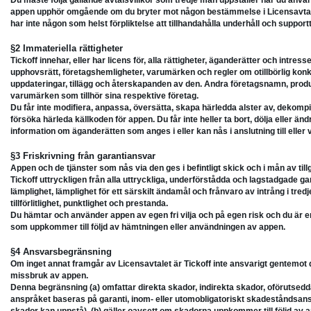
Du måste följa gällande avtalsvillkor som tredje man uppställer när du använd
appen upphör omgående om du bryter mot någon bestämmelse i Licensavtalet
har inte någon som helst förpliktelse att tillhandahålla underhåll och suppor
§2 Immateriella rättigheter
Tickoff innehar, eller har licens för, alla rättigheter, äganderätter och intress
upphovsrätt, företagshemligheter, varumärken och regler om otillbörlig konku
uppdateringar, tillägg och återskapanden av den. Andra företagsnamn, pro
varumärken som tillhör sina respektive företag.
Du får inte modifiera, anpassa, översätta, skapa härledda alster av, dekompil
försöka härleda källkoden för appen. Du får inte heller ta bort, dölja eller 
information om äganderätten som anges i eller kan nås i anslutning till eller 
§3 Friskrivning från garantiansvar
Appen och de tjänster som nås via den ges i befintligt skick och i mån av tillg
Tickoff uttryckligen från alla uttryckliga, underförstådda och lagstadgade gar
lämplighet, lämplighet för ett särskilt ändamål och frånvaro av intrång i tre
tillförlitlighet, punktlighet och prestanda.
Du hämtar och använder appen av egen fri vilja och på egen risk och du är 
som uppkommer till följd av hämtningen eller användningen av appen.
§4 Ansvarsbegränsning
Om inget annat framgår av Licensavtalet är Tickoff inte ansvarigt gentemot di
missbruk av appen.
Denna begränsning (a) omfattar direkta skador, indirekta skador, oförutsedd
anspråket baseras på garanti, inom- eller utomobligatoriskt skadeståndsans