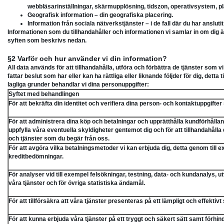
webbläsarinställningar, skärmupplösning, tidszon, operativsystem, pl
Geografisk information – din geografiska placering.
Information från sociala nätverkstjänster – i de fall där du har ansluti
Informationen som du tillhandahåller och informationen vi samlar in om dig är
syften som beskrivs nedan.
§2 Varför och hur använder vi din information?
All data används för att tillhandahålla, utföra och förbättra de tjänster som 
fattar beslut som har eller kan ha rättliga eller liknande följder för dig, det
lagliga grunder behandlar vi dina personuppgifter:
Syftet med behandlingen
För att bekräfta din identitet och verifiera dina person- och kontaktuppgift
För att administrera dina köp och betalningar och upprätthålla kundförhållande
uppfylla våra eventuella skyldigheter gentemot dig och för att tillhandahålla
och tjänster som du begär från oss.
För att avgöra vilka betalningsmetoder vi kan erbjuda dig, detta genom till e
kreditbedömningar.
För analyser vid till exempel felsökningar, testning, data- och kundanalys, u
våra tjänster och för övriga statistiska ändamål.
För att tillförsäkra att våra tjänster presenteras på ett lämpligt och effektivt 
För att kunna erbjuda våra tjänster på ett tryggt och säkert sätt samt förhi