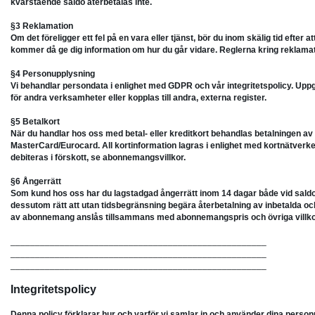
kvarstående saldo återbetalas inte.
§3 Reklamation
Om det föreligger ett fel på en vara eller tjänst, bör du inom skälig tid efter a
kommer då ge dig information om hur du går vidare. Reglerna kring reklama
§4 Personupplysning
Vi behandlar persondata i enlighet med GDPR och vår integritetspolicy. Uppgif
för andra verksamheter eller kopplas till andra, externa register.
§5 Betalkort
När du handlar hos oss med betal- eller kreditkort behandlas betalningen a
MasterCard/Eurocard. All kortinformation lagras i enlighet med kortnätverkens
debiteras i förskott, se abonnemangsvillkor.
§6 Ångerrätt
Som kund hos oss har du lagstadgad ångerrätt inom 14 dagar både vid sal
dessutom rätt att utan tidsbegränsning begära återbetalning av inbetalda och 
av abonnemang anslås tillsammans med abonnemangspris och övriga villko
____________________________________________________
____________________________________________________
____________________________________________________
Integritetspolicy
Denna policy förklarar hur och varför vi samlar in och använder dina person