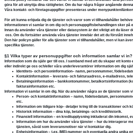
göra för att utnyttja dina rättigheter. Om du har några frågor angående denna 
Våra kontakt- och företagsuppgifter presenteras under menypunkten/länken
För att kunna erbjuda dig de tjänster och varor som vi tillhandahåller behöver v
informationen vi samlar in om dig och personuppgiftsbehandlingen sker på ett a
Innan du använder våra tjänster eller datasystem är det viktigt att du läser 
oss. Om du fortsätter använda våra tjänster innebär det att du förstått innehål
Den här policyn gäller för alla tjänster som vi tillhandahåller, men vi kan äve
specifika tjänster.
§1 Vilka typer av personuppgifter och information samlar vi in?
Information som du själv ger till oss. I samband med att du skapar ett konto
eller indirekt ge oss och/eller våra underleverantörer information om dig själ
Identitets- och personinformation– namn, personnummer, födelsedat
Kontaktinformation – leverans- och fakturaadress, e-mailadress, tel
Betalningsinformation – bankkontonummer, betalkortsinformation (k
fakturainformation etc.
Information vi samlar in om dig. När du använder några av de tjänster som vi 
Person- och kontaktinformation – namn, födelsedatum, personnummer
etc.
Information om tidigare köp– detaljer kring till de transaktioner och
Historisk information – dina köp, betalnings- och kredithistorik.
Finansiell information – en kreditupplysning inkluderat din inkomst, ev
Information om hur du använder våra tjänster – hur du interagerar med
tjänsten, såväl som leveransnotiser när vi kontaktar dig.
Enhetsinformation – t.ex. IMEI-nummer och eventuella andra unika enh